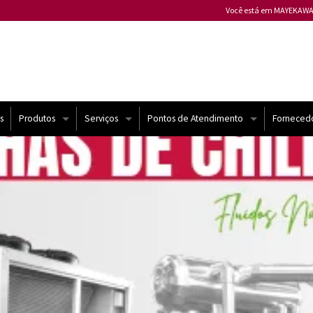
Você está em MAYEKAWA
Mayekawa ALEMANHA
Mayekawa ARGENTINA
Mayekawa AUSTRÁLIA
Mayekawa BÉLGICA
Mayekawa BULGÁRIA
s
Produtos
Serviços
Pontos de Atendimento
Forneced
Mayekawa CANADÁ
Compressores Mycom
Atendimento Técnico
Brasil
Mayekawa CHILE
Mayekawa CHINA
Chiller e USAT
Automação
Mundo
Mayekawa COLÔMBIA
Mayekawa ESPANHA
Bomba de Calor
Contrato de Manutenção
Mayekawa ESTADOS U
yekawa
Compressores semi-herméticos | Frascold
Melhorias
Mayekawa FILIPINAS
Mayekawa FRANÇA
Sistemas de Refrigeração
Treinamento
Mayekawa HUNGRIA