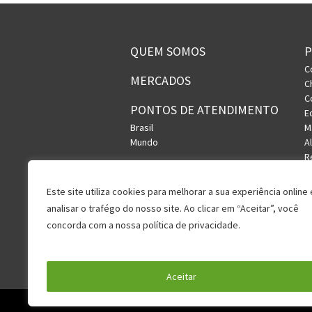
QUEM SOMOS
C
MERCADOS
C
C
PONTOS DE ATENDIMENTO
E
Brasil
M
Mundo
A
R
S
U
Este site utiliza cookies para melhorar a sua experiência online 
V
analisar o trafégo do nosso site. Ao clicar em “Aceitar”, você
concorda com a nossa política de privacidade.
Política de Privacidade
Aceitar