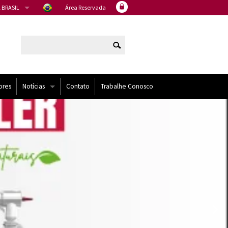
 BRASIL
Área Reservada
ores
Notícias
Contato
Trabalhe Conosco
Artigos
Eventos
Noticias
NÍDOS