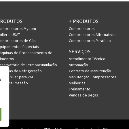
PRODUTOS
+ PRODUTOS
ompressores Mycom
Compressores
hiller e USAT
Compressores Alternativos
ompressores de Gás
Compressores Parafuso
quipamentos Especiais
SERVIÇOS
áquinas de Processamento de
limentos
Atendimento Técnico
eservatório de Termoacumulação
Automação
istemas de Refrigeração
Contrato de Manutenção
RV e Chiller para VAC
Manutenção Compressores
e
asos de Pressão
Melhorias
Treinamento
Vendas de peças