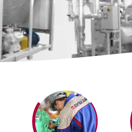
Mayekawa ÍNDIA
Compressores de Gás
Vendas de peças
Mayekawa INGLATERRA
URV e Chiller para VAC
Mayekawa INDONÉSIA
Mayekawa ITÁLIA
Reservatório de Termoacumulação
Mayekawa JAPÃO
Mayekawa MÉXICO
Máquinas de Processamento de Alimentos
Mayekawa NOVA ZELÂN
Equipamentos Especiais
Mayekawa PERÚ
Mayekawa RÚSSIA
Biogás, biometano e bioCO2
Mayekawa SÉRVIA
Mayekawa SUÍÇA
Vasos de Pressão
Mayekawa TAILÂNDIA
Mayekawa TAIWAN
Mayekawa VIETNÃ