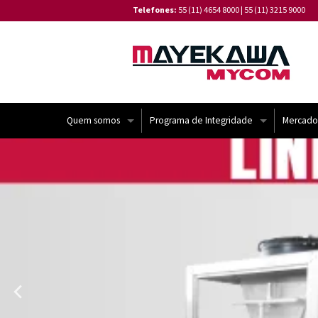
Telefones:
55 (11) 4654 8000
|
55 (11) 3215 9000
Quem somos
Programa de Integridade
Mercado
Institucional
Código de Conduta de Fornecedores
Linha do Tempo
Canal de Denúncia
Missão e Valores
⁠Política de Tratamento de Reclamações
Certificações
Política de Privacidade de Dados da Ma
Política de Gestão Integrada
⁠Relatório de Transparência