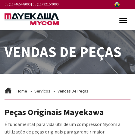
55 (11) 4654 8000
|
55 (11) 3215 9000
Quem somos
VENDAS DE PEÇAS
Programa de Integridade
Mercados
Produtos
Serviços
Home
Servicos
Vendas De Peças
Pontos de Atendimento
Peças Originais Mayekawa
Fornecedores
É fundamental para vida útil de um compressor Mycom a
Notícias
utilização de peças originais para garantir maior