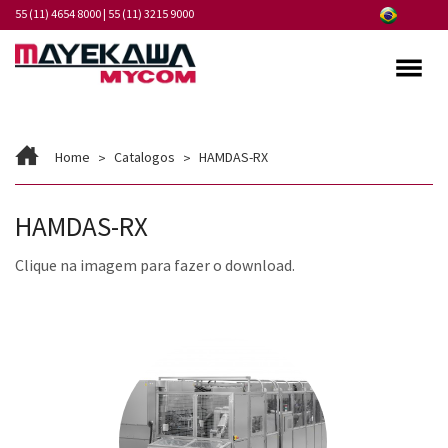
55 (11) 4654 8000
|
55 (11) 3215 9000
Quem somos
Home
Catalogos
HAMDAS-RX
Programa de Integridade
Mercados
HAMDAS-RX
Produtos
Clique na imagem para fazer o download.
Serviços
Pontos de Atendimento
Fornecedores
Notícias