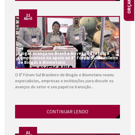
22
Abril
Biogás avança no Brasil e Mayekawa reforça
compromisso no apoio ao 8º Fórum Sul Brasileiro
de Biogás e Biometano
O 8º Fórum Sul Brasileiro de Biogás e Biometano reuniu
especialistas, empresas e instituições para discutir os
avanços do setor e seu papel na transição...
CONTINUAR LENDO
02