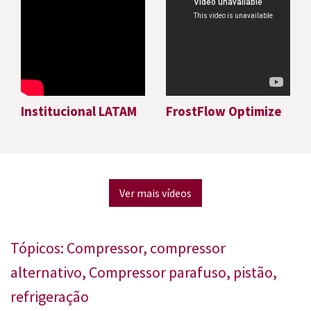
Institucional LATAM
FrostFlow Optimize
Ver mais vídeos
Tópicos:
Compressor
,
compressor
alternativo
,
Compressor parafuso
,
pistão
,
refrigeração