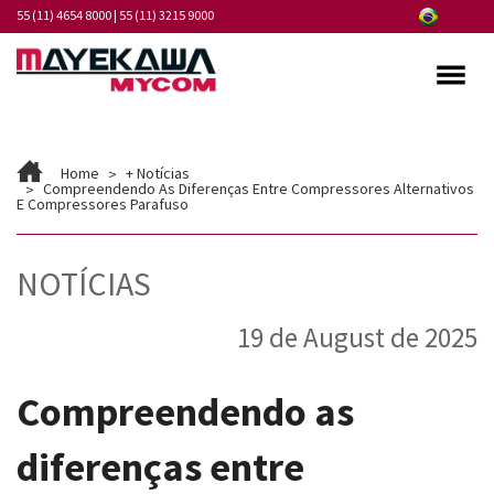
55 (11) 4654 8000
|
55 (11) 3215 9000
Quem somos
Home
+ Notícias
Programa de Integridade
Compreendendo As Diferenças Entre Compressores Alternativos
E Compressores Parafuso
Mercados
NOTÍCIAS
Produtos
19 de August de 2025
Serviços
Pontos de Atendimento
Compreendendo as
Fornecedores
diferenças entre
Notícias