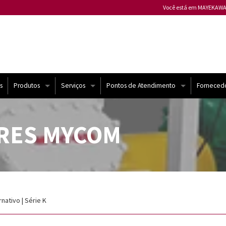
Você está em MAYEKAWA
Mayekawa ALEMANHA
Mayekawa ARGENTINA
Mayekawa AUSTRÁLIA
Mayekawa BÉLGICA
Mayekawa BULGÁRIA
s
Produtos
Serviços
Pontos de Atendimento
Forneced
Mayekawa CANADÁ
Compressores Mycom
Atendimento Técnico
Brasil
Mayekawa CHILE
RES MYCOM
Mayekawa CHINA
Chiller e USAT
Automação
Mundo
Mayekawa COLÔMBIA
Mayekawa ESPANHA
Bomba de Calor
Contrato de Manutenção
Mayekawa ESTADOS U
yekawa
Compressores semi-herméticos | Frascold
Melhorias
Mayekawa FILIPINAS
nativo | Série K
Mayekawa FRANÇA
Sistemas de Refrigeração
Treinamento
Mayekawa HUNGRIA