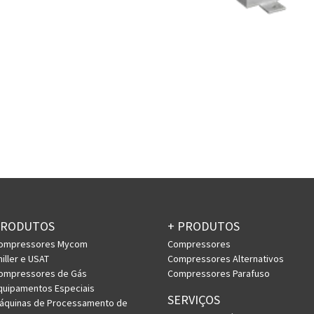
PRODUTOS
+ PRODUTOS
ompressores Mycom
Compressores
hiller e USAT
Compressores Alternativos
ompressores de Gás
Compressores Parafuso
quipamentos Especiais
SERVIÇOS
áquinas de Processamento de