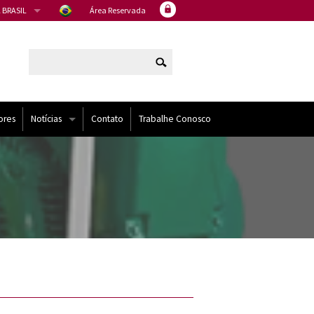
 BRASIL
Área Reservada
ores
Notícias
Contato
Trabalhe Conosco
Artigos
Eventos
Noticias
NÍDOS