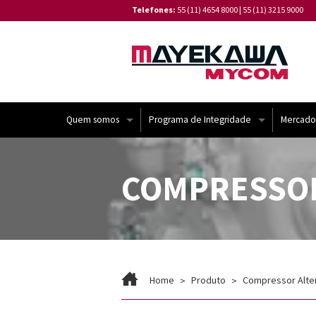
Telefones:
55 (11) 4654 8000
|
55 (11) 3215 9000
Quem somos
Programa de Integridade
Mercado
Institucional
Código de Conduta de Fornecedores
COMPRESSO
Linha do Tempo
Canal de Denúncia
Missão e Valores
⁠Política de Tratamento de Reclamações
Certificações
Política de Privacidade de Dados da Ma
Home
Produto
Compressor Alter
Política de Gestão Integrada
⁠Relatório de Transparência