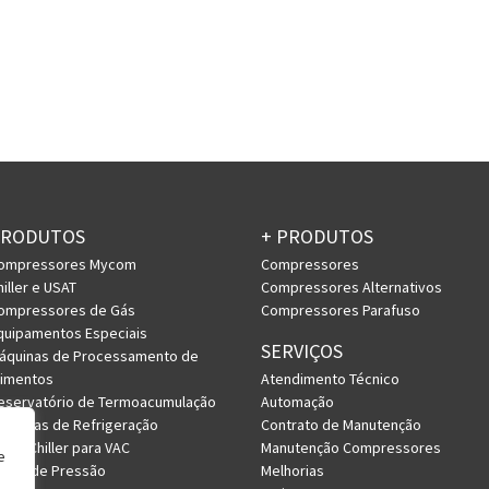
PRODUTOS
+ PRODUTOS
ompressores Mycom
Compressores
hiller e USAT
Compressores Alternativos
ompressores de Gás
Compressores Parafuso
quipamentos Especiais
SERVIÇOS
áquinas de Processamento de
limentos
Atendimento Técnico
eservatório de Termoacumulação
Automação
istemas de Refrigeração
Contrato de Manutenção
RV e Chiller para VAC
Manutenção Compressores
e
asos de Pressão
Melhorias