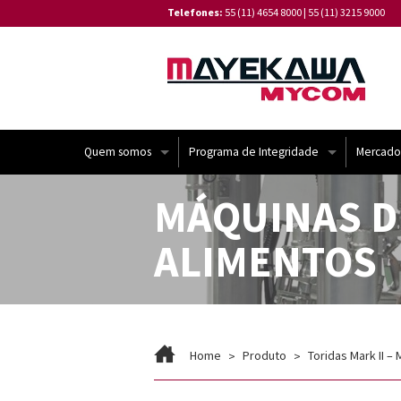
Telefones:
55 (11) 4654 8000
|
55 (11) 3215 9000
Quem somos
Programa de Integridade
Mercado
Institucional
Código de Conduta de Fornecedores
MÁQUINAS D
Linha do Tempo
Canal de Denúncia
ALIMENTOS
Missão e Valores
⁠Política de Tratamento de Reclamações
Certificações
Política de Privacidade de Dados da Ma
Home
Produto
Toridas Mark II 
Política de Gestão Integrada
⁠Relatório de Transparência