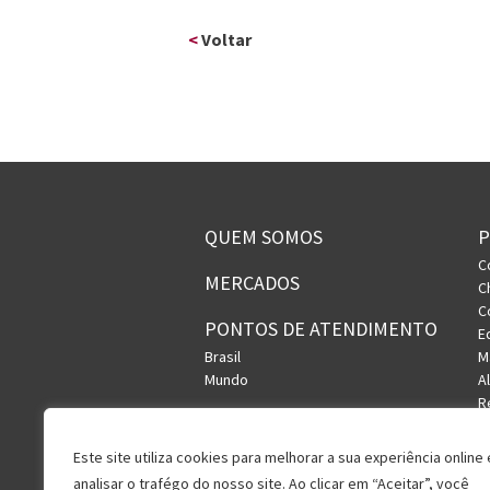
<
Voltar
QUEM SOMOS
C
MERCADOS
C
C
PONTOS DE ATENDIMENTO
E
Brasil
M
Mundo
A
R
S
U
Este site utiliza cookies para melhorar a sua experiência online 
V
analisar o trafégo do nosso site. Ao clicar em “Aceitar”, você