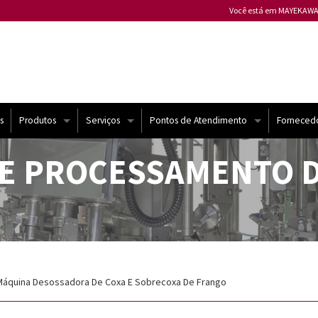
Você está em MAYEKAWA
Mayekawa ALEMANHA
Mayekawa ARGENTINA
Mayekawa AUSTRÁLIA
Mayekawa BÉLGICA
Mayekawa BULGÁRIA
s
Produtos
Serviços
Pontos de Atendimento
Forneced
Mayekawa CANADÁ
Compressores Mycom
Atendimento Técnico
Brasil
E PROCESSAMENTO 
Mayekawa CHILE
Mayekawa CHINA
Chiller e USAT
Automação
Mundo
Mayekawa COLÔMBIA
Mayekawa ESPANHA
Bomba de Calor
Contrato de Manutenção
Mayekawa ESTADOS U
yekawa
Compressores semi-herméticos | Frascold
Melhorias
Mayekawa FILIPINAS
– Máquina Desossadora De Coxa E Sobrecoxa De Frango
Mayekawa FRANÇA
Sistemas de Refrigeração
Treinamento
Mayekawa HUNGRIA