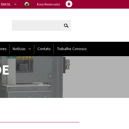
 BRASIL
Área Reservada
ores
Notícias
Contato
Trabalhe Conosco
Artigos
DE
Eventos
Noticias
NÍDOS