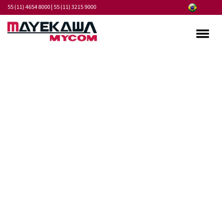
55 (11) 4654 8000
|
55 (11) 3215 9000
Quem somos
Programa de Integridade
Mercados
Produtos
Serviços
Pontos de Atendimento
Fornecedores
Notícias