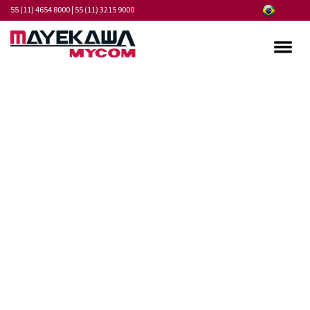
55 (11) 4654 8000
|
55 (11) 3215 9000
Quem somos
Programa de Integridade
Mercados
Produtos
Serviços
Pontos de Atendimento
Fornecedores
Notícias