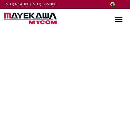
55 (11) 4654 8000
|
55 (11) 3215 9000
Quem somos
Programa de Integridade
Mercados
Produtos
Serviços
Pontos de Atendimento
Fornecedores
Notícias