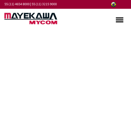
55 (11) 4654 8000
|
55 (11) 3215 9000
Quem somos
Programa de Integridade
Mercados
Produtos
Serviços
Pontos de Atendimento
Fornecedores
Notícias