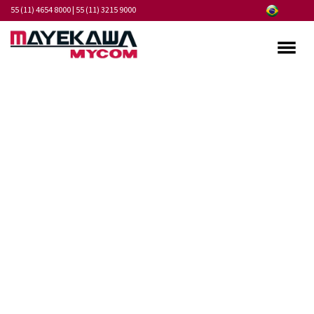
55 (11) 4654 8000
|
55 (11) 3215 9000
Quem somos
Programa de Integridade
Mercados
Produtos
Serviços
Pontos de Atendimento
Fornecedores
Notícias