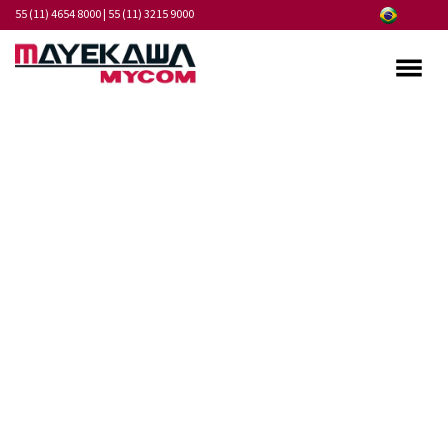
55 (11) 4654 8000
|
55 (11) 3215 9000
Quem somos
Programa de Integridade
Mercados
Produtos
Serviços
Pontos de Atendimento
Fornecedores
Notícias