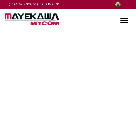
55 (11) 4654 8000
|
55 (11) 3215 9000
Quem somos
Programa de Integridade
Mercados
Produtos
Serviços
Pontos de Atendimento
Fornecedores
Notícias