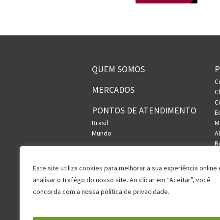
QUEM SOMOS
C
MERCADOS
C
C
PONTOS DE ATENDIMENTO
E
Brasil
M
Mundo
A
R
S
U
Este site utiliza cookies para melhorar a sua experiência online 
V
analisar o trafégo do nosso site. Ao clicar em “Aceitar”, você
concorda com a nossa política de privacidade.
Política de Privacidade