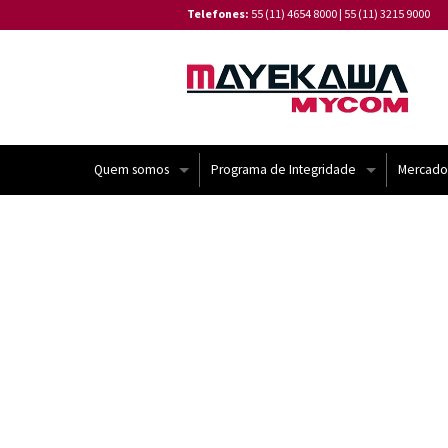
Telefones:
55 (11) 4654 8000
|
55 (11) 3215 9000
Quem somos
Programa de Integridade
Mercado
Institucional
Código de Conduta de Fornecedores
Linha do Tempo
Canal de Denúncia
Missão e Valores
⁠Política de Tratamento de Reclamações
Certificações
Política de Privacidade de Dados da Ma
Política de Gestão Integrada
⁠Relatório de Transparência