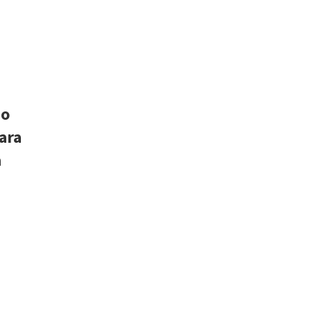
do
ara
a