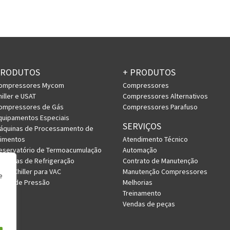
PRODUTOS
+ PRODUTOS
ompressores Mycom
Compressores
hiller e USAT
Compressores Alternativos
ompressores de Gás
Compressores Parafuso
quipamentos Especiais
SERVIÇOS
áquinas de Processamento de
limentos
Atendimento Técnico
eservatório de Termoacumulação
Automação
istemas de Refrigeração
Contrato de Manutenção
RV e Chiller para VAC
Manutenção Compressores
e
asos de Pressão
Melhorias
Treinamento
Vendas de peças