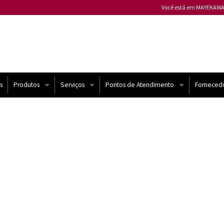
Você está em MAYEKAWA
Mayekawa ALEMANHA
Mayekawa ARGENTINA
Mayekawa AUSTRÁLIA
Mayekawa BÉLGICA
Mayekawa BULGÁRIA
s
Produtos
Serviços
Pontos de Atendimento
Forneced
Mayekawa CANADÁ
Compressores Mycom
Atendimento Técnico
Brasil
Mayekawa CHILE
Mayekawa CHINA
Chiller e USAT
Automação
Mundo
Mayekawa COLÔMBIA
Mayekawa ESPANHA
Bomba de Calor
Contrato de Manutenção
Mayekawa ESTADOS U
yekawa
Compressores semi-herméticos | Frascold
Melhorias
Mayekawa FILIPINAS
Mayekawa FRANÇA
Sistemas de Refrigeração
Treinamento
Mayekawa HUNGRIA