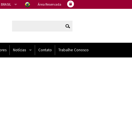
 BRASIL
Área Reservada
ores
Notícias
Contato
Trabalhe Conosco
Artigos
Eventos
Noticias
NÍDOS