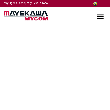
55 (11) 4654 8000
|
55 (11) 3215 9000
Quem somos
Programa de Integridade
Mercados
Produtos
Serviços
Pontos de Atendimento
Fornecedores
Notícias