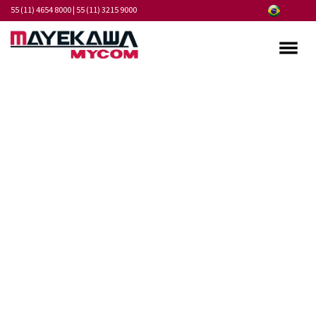
55 (11) 4654 8000
|
55 (11) 3215 9000
Quem somos
Programa de Integridade
Mercados
Produtos
Serviços
Pontos de Atendimento
Fornecedores
Notícias