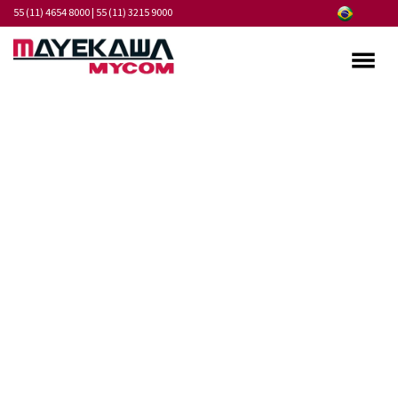
55 (11) 4654 8000
|
55 (11) 3215 9000
Quem somos
Programa de Integridade
Mercados
Produtos
Serviços
Pontos de Atendimento
Fornecedores
Notícias