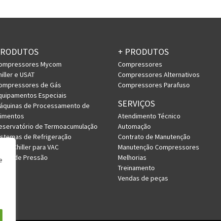
PRODUTOS
+ PRODUTOS
ompressores Mycom
Compressores
hiller e USAT
Compressores Alternativos
ompressores de Gás
Compressores Parafuso
quipamentos Especiais
SERVIÇOS
áquinas de Processamento de
limentos
Atendimento Técnico
eservatório de Termoacumulação
Automação
istemas de Refrigeração
Contrato de Manutenção
RV e Chiller para VAC
Manutenção Compressores
asos de Pressão
Melhorias
e
Treinamento
Vendas de peças