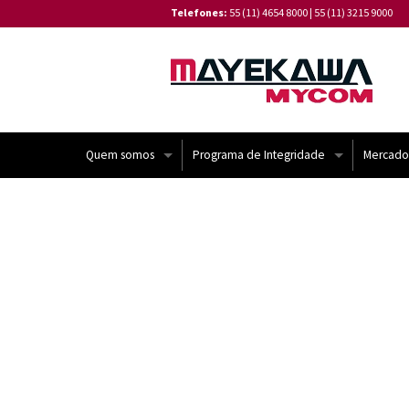
Telefones:
55 (11) 4654 8000
|
55 (11) 3215 9000
Quem somos
Programa de Integridade
Mercado
Institucional
Código de Conduta de Fornecedores
Linha do Tempo
Canal de Denúncia
Missão e Valores
⁠Política de Tratamento de Reclamações
Certificações
Política de Privacidade de Dados da Ma
Política de Gestão Integrada
⁠Relatório de Transparência