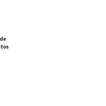
 de
itos
a