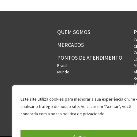
QUEM SOMOS
C
MERCADOS
C
C
PONTOS DE ATENDIMENTO
E
Brasil
M
Mundo
A
R
S
U
V
Este site utiliza cookies para melhorar a sua experiência online 
analisar o trafégo do nosso site. Ao clicar em “Aceitar”, você
concorda com a nossa política de privacidade.
Política de Privacidade
Aceitar