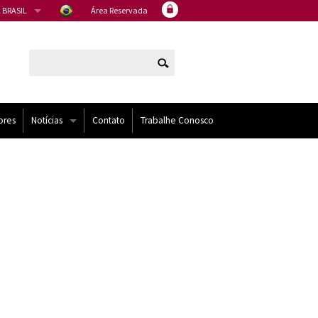
 BRASIL
Área Reservada
ores
Notícias
Contato
Trabalhe Conosco
Artigos
Eventos
Noticias
NÍDOS