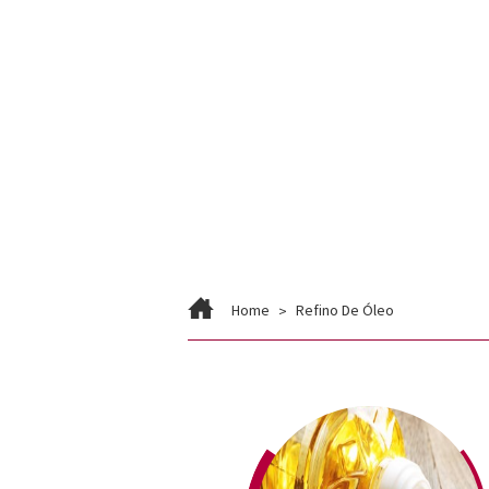
Home
Refino De Óleo