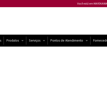
Você está em MAYEKAWA
Mayekawa ALEMANHA
Mayekawa ARGENTINA
Mayekawa AUSTRÁLIA
Mayekawa BÉLGICA
Mayekawa BULGÁRIA
s
Produtos
Serviços
Pontos de Atendimento
Forneced
Mayekawa CANADÁ
Compressores Mycom
Atendimento Técnico
Brasil
Mayekawa CHILE
Mayekawa CHINA
Chiller e USAT
Automação
Mundo
Mayekawa COLÔMBIA
Mayekawa ESPANHA
Bomba de Calor
Contrato de Manutenção
Mayekawa ESTADOS U
yekawa
Compressores semi-herméticos | Frascold
Melhorias
Mayekawa FILIPINAS
Mayekawa FRANÇA
Sistemas de Refrigeração
Treinamento
Mayekawa HUNGRIA