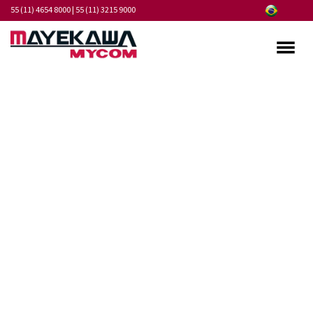
55 (11) 4654 8000
|
55 (11) 3215 9000
Quem somos
Programa de Integridade
Mercados
Produtos
Serviços
Pontos de Atendimento
Fornecedores
Notícias