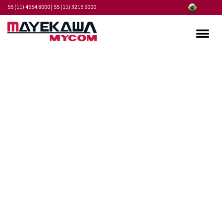
55 (11) 4654 8000
|
55 (11) 3215 9000
Quem somos
Programa de Integridade
Mercados
Produtos
Serviços
Pontos de Atendimento
Fornecedores
Notícias