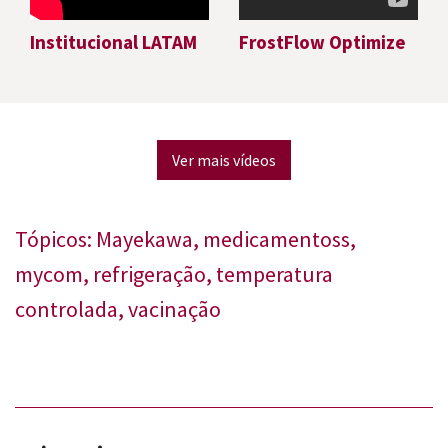
Institucional LATAM
FrostFlow Optimize
Ver mais vídeos
Tópicos:
Mayekawa
,
medicamentoss
,
mycom
,
refrigeração
,
temperatura
controlada
,
vacinação