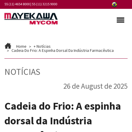
55 (11) 4654 8000
|
55 (11) 3215 9000
Quem somos
Home
+ Notícias
Programa de Integridade
Cadeia Do Frio: A Espinha Dorsal Da Indústria Farmacêutica
Mercados
NOTÍCIAS
Produtos
26 de August de 2025
Serviços
Pontos de Atendimento
Cadeia do Frio: A espinha
Fornecedores
dorsal da Indústria
Notícias