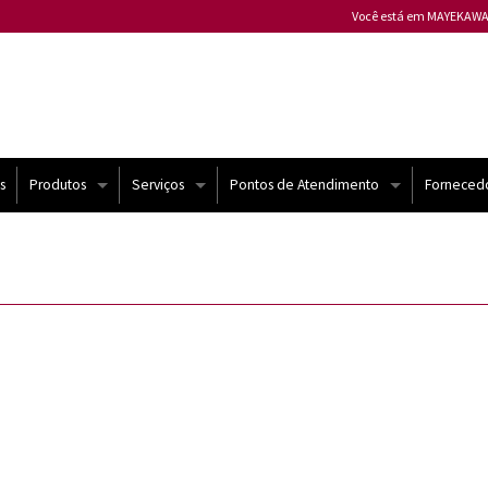
Você está em MAYEKAWA
Mayekawa ALEMANHA
Mayekawa ARGENTINA
Mayekawa AUSTRÁLIA
Mayekawa BÉLGICA
Mayekawa BULGÁRIA
s
Produtos
Serviços
Pontos de Atendimento
Forneced
Mayekawa CANADÁ
Compressores Mycom
Atendimento Técnico
Brasil
Mayekawa CHILE
Mayekawa CHINA
Chiller e USAT
Automação
Mundo
Mayekawa COLÔMBIA
Mayekawa ESPANHA
Bomba de Calor
Contrato de Manutenção
Mayekawa ESTADOS U
yekawa
Compressores semi-herméticos | Frascold
Melhorias
Mayekawa FILIPINAS
Mayekawa FRANÇA
Sistemas de Refrigeração
Treinamento
Mayekawa HUNGRIA