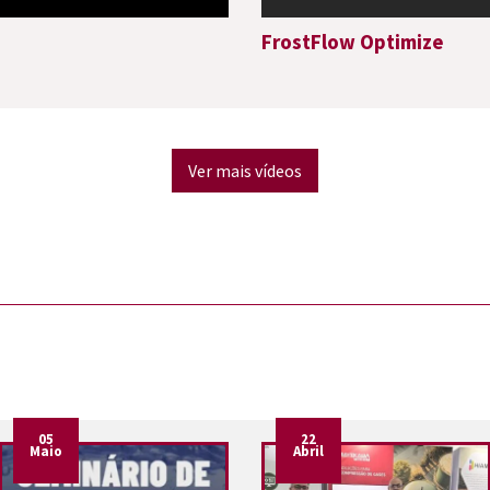
FrostFlow Optimize
Ver mais vídeos
05
22
Maio
Abril