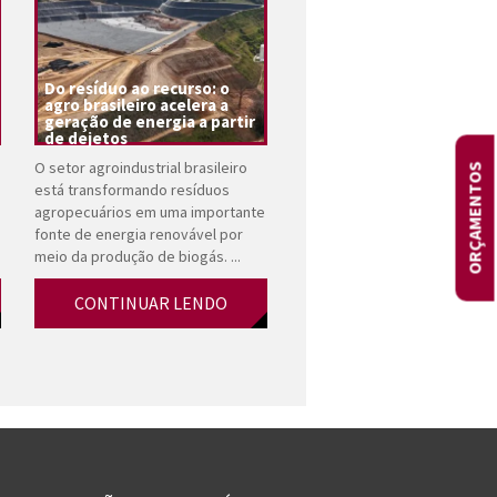
Do resíduo ao recurso: o
agro brasileiro acelera a
geração de energia a partir
de dejetos
O setor agroindustrial brasileiro
ORÇAMENTOS
está transformando resíduos
agropecuários em uma importante
fonte de energia renovável por
meio da produção de biogás. ...
CONTINUAR LENDO