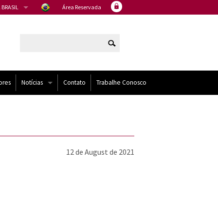
 BRASIL
Área Reservada
ores
Notícias
Contato
Trabalhe Conosco
Artigos
Eventos
12 de August de 2021
Noticias
NÍDOS