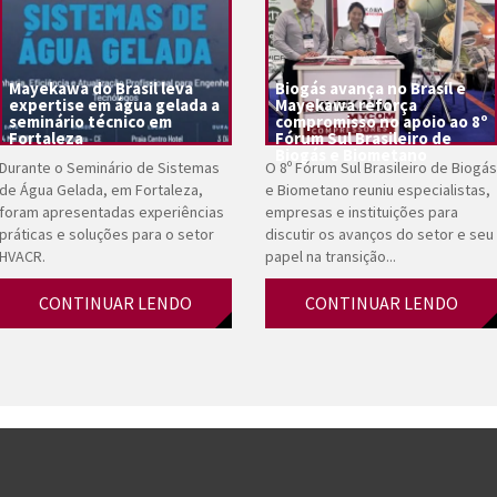
Mayekawa do Brasil leva
Biogás avança no Brasil e
expertise em água gelada a
Mayekawa reforça
seminário técnico em
compromisso no apoio ao 8º
Fortaleza
Fórum Sul Brasileiro de
Biogás e Biometano
Durante o Seminário de Sistemas
O 8º Fórum Sul Brasileiro de Biogás
de Água Gelada, em Fortaleza,
e Biometano reuniu especialistas,
foram apresentadas experiências
empresas e instituições para
práticas e soluções para o setor
discutir os avanços do setor e seu
HVACR.
papel na transição...
CONTINUAR LENDO
CONTINUAR LENDO