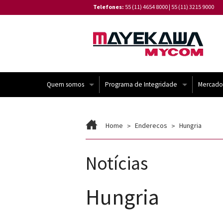
Telefones:
55 (11) 4654 8000
|
55 (11) 3215 9000
Quem somos
Programa de Integridade
Mercado
Institucional
Código de Conduta de Fornecedores
Home
Enderecos
Hungria
Linha do Tempo
Canal de Denúncia
Notícias
Missão e Valores
⁠Política de Tratamento de Reclamações
Certificações
Política de Privacidade de Dados da Ma
Hungria
Política de Gestão Integrada
⁠Relatório de Transparência