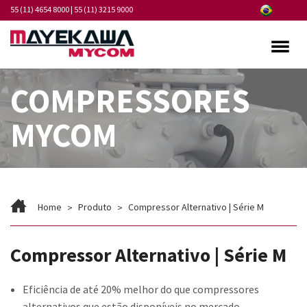
55 (11) 4654 8000
|
55 (11) 3215 9000
Quem somos
COMPRESSORES
Programa de Integridade
MYCOM
Mercados
Produtos
Serviços
Home
Produto
Compressor Alternativo | Série M
Pontos de Atendimento
Compressor Alternativo | Série M
Fornecedores
Eficiência de até 20% melhor do que compressores
Notícias
alternativos que estão disponíveis no mercado