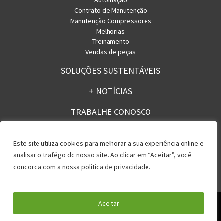
Automação
Contrato de Manutenção
Manutenção Compressores
Melhorias
Treinamento
Vendas de peças
SOLUÇÕES SUSTENTÁVEIS
+ NOTÍCIAS
TRABALHE CONOSCO
CONTATO
Este site utiliza cookies para melhorar a sua experiência online e
analisar o trafégo do nosso site. Ao clicar em “Aceitar”, você
concorda com a nossa política de privacidade.
Política de Privacidade
Aceitar
Rua Licatem, 250 – Jd. Fazenda Rincão – Arujá – SP