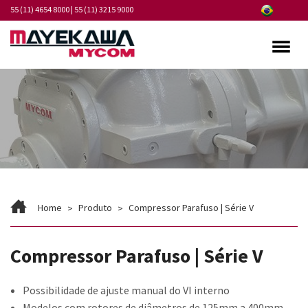
55 (11) 4654 8000
|
55 (11) 3215 9000
Quem somos
Programa de Integridade
Mercados
Produtos
Serviços
Home
Produto
Compressor Parafuso | Série V
Pontos de Atendimento
Compressor Parafuso | Série V
Fornecedores
Possibilidade de ajuste manual do VI interno
Notícias
Modelos com rotores de diâmetros de 125mm a 400mm