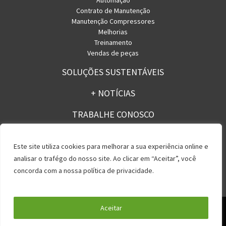
Automação
Contrato de Manutenção
Manutenção Compressores
Melhorias
Treinamento
Vendas de peças
SOLUÇÕES SUSTENTÁVEIS
+ NOTÍCIAS
TRABALHE CONOSCO
CONTATO
Este site utiliza cookies para melhorar a sua experiência online e
analisar o trafégo do nosso site. Ao clicar em “Aceitar”, você
concorda com a nossa política de privacidade.
Política de Privacidade
Aceitar
Rua Licatem, 250 – Jd. Fazenda Rincão – Arujá – SP