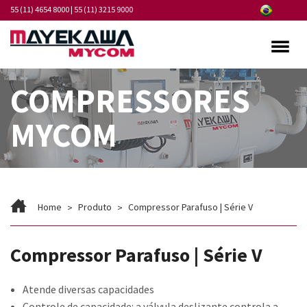
55 (11) 4654 8000
|
55 (11) 3215 9000
Quem somos
COMPRESSORES
Programa de Integridade
MYCOM
Mercados
Produtos
Serviços
Home
Produto
Compressor Parafuso | Série V
Pontos de Atendimento
Compressor Parafuso | Série V
Fornecedores
Atende diversas capacidades
Notícias
Controle de capacidade: a válvula deslizante controla a