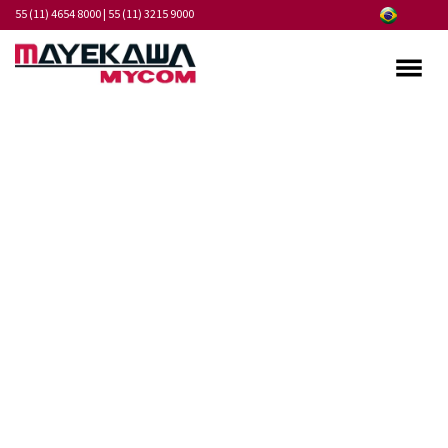
55 (11) 4654 8000
|
55 (11) 3215 9000
Quem somos
Programa de Integridade
Mercados
Produtos
Serviços
Pontos de Atendimento
Fornecedores
Notícias