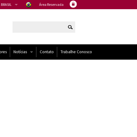
 BRASIL
Área Reservada
ores
Notícias
Contato
Trabalhe Conosco
Artigos
Eventos
Noticias
NÍDOS