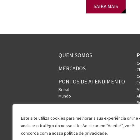
SAIBA MAIS
QUEM SOMOS
C
MERCADOS
C
C
PONTOS DE ATENDIMENTO
E
Brasil
M
Mundo
A
R
S
U
Este site utiliza cookies para melhorar a sua experiência online 
V
analisar o trafégo do nosso site. Ao clicar em “Aceitar”, você
concorda com a nossa política de privacidade.