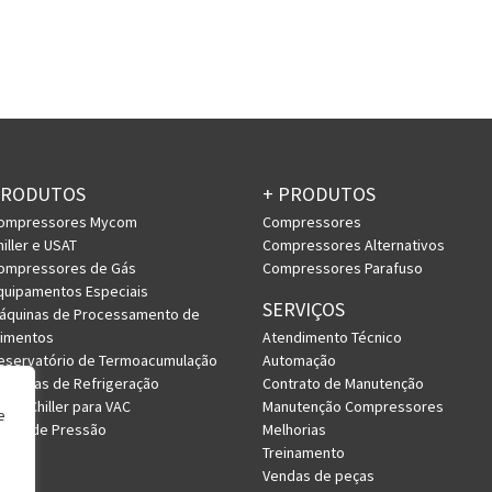
PRODUTOS
+ PRODUTOS
ompressores Mycom
Compressores
hiller e USAT
Compressores Alternativos
ompressores de Gás
Compressores Parafuso
quipamentos Especiais
SERVIÇOS
áquinas de Processamento de
limentos
Atendimento Técnico
eservatório de Termoacumulação
Automação
istemas de Refrigeração
Contrato de Manutenção
RV e Chiller para VAC
Manutenção Compressores
e
asos de Pressão
Melhorias
Treinamento
Vendas de peças