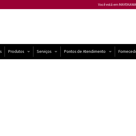
Você está em MAYEKAWA
Mayekawa ALEMANHA
Mayekawa ARGENTINA
Mayekawa AUSTRÁLIA
Mayekawa BÉLGICA
Mayekawa BULGÁRIA
s
Produtos
Serviços
Pontos de Atendimento
Forneced
Mayekawa CANADÁ
Compressores Mycom
Atendimento Técnico
Brasil
Mayekawa CHILE
Mayekawa CHINA
Chiller e USAT
Automação
Mundo
Mayekawa COLÔMBIA
Mayekawa ESPANHA
Bomba de Calor
Contrato de Manutenção
Mayekawa ESTADOS U
yekawa
Compressores semi-herméticos | Frascold
Melhorias
Mayekawa FILIPINAS
Mayekawa FRANÇA
Sistemas de Refrigeração
Treinamento
Mayekawa HUNGRIA