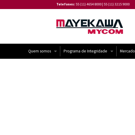
Telefones:
55 (11) 4654 8000
|
55 (11) 3215 9000
Quem somos
Programa de Integridade
Mercado
Institucional
Código de Conduta de Fornecedores
Linha do Tempo
Canal de Denúncia
Missão e Valores
⁠Política de Tratamento de Reclamações
Certificações
Política de Privacidade de Dados da Ma
Política de Gestão Integrada
⁠Relatório de Transparência