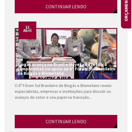
ORÇAMENTOS
CONTINUAR LENDO
22
Abril
Biogás avança no Brasil e Mayekawa reforça
compromisso no apoio ao 8º Fórum Sul Brasileiro
de Biogás e Biometano
O 8º Fórum Sul Brasileiro de Biogás e Biometano reuniu
especialistas, empresas e instituições para discutir os
avanços do setor e seu papel na transição...
CONTINUAR LENDO