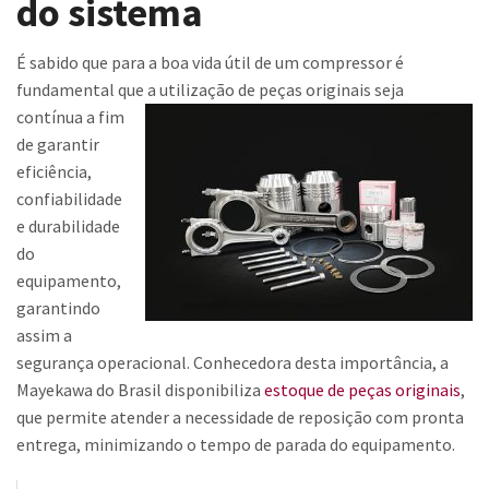
do sistema
Contato
É sabido que para a boa vida útil de um compressor é
Trabalhe Conosco
fundamental que a utilização de peças originais seja
contínua
a fim
de garantir
eficiência,
confiabilidade
e durabilidade
do
equipamento,
garantindo
assim a
segurança operacional. Conhecedora desta importância, a
Mayekawa do Brasil disponibiliza
estoque de peças originais
,
que permite atender a necessidade de reposição com pronta
entrega, minimizando o tempo de parada do equipamento.