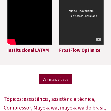
Institucional LATAM
FrostFlow Optimize
Ver mais vídeos
Tópicos:
assistência
,
assistência técnica
,
Compressor
,
Mayekawa
,
mayekawa do brasil
,