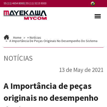
55 (11) 4654 8000
|
55 (11) 3215 9000
Quem somos
Home
+ Notícias
Programa de Integridade
A Importância De Peças Originais No Desempenho Do Sistema
Mercados
NOTÍCIAS
Produtos
13 de May de 2021
Serviços
Pontos de Atendimento
A Importância de peças
Fornecedores
originais no desempenho
Notícias