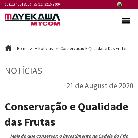
55 (11) 4654 8000
|
55 (11) 3215 9000
Quem somos
Home
+ Notícias
Conservação E Qualidade Das Frutas
Programa de Integridade
Mercados
NOTÍCIAS
Produtos
21 de August de 2020
Serviços
Conservação e Qualidade
Pontos de Atendimento
das Frutas
Fornecedores
Notícias
Mais do que conservar, o investimento na Cadeia do Frio