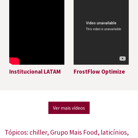
Institucional LATAM
FrostFlow Optimize
Ver mais vídeos
Tópicos:
chiller
,
Grupo Mais Food
,
laticínios
,