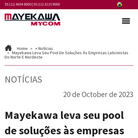
55 (11) 4654 8000
|
55 (11) 3215 9000
Quem somos
Home
+ Notícias
Programa de Integridade
Mayekawa Leva Seu Pool De Soluções Às Empresas Laticinistas
Do Norte E Nordeste
Mercados
NOTÍCIAS
Produtos
20 de October de 2023
Serviços
Pontos de Atendimento
Mayekawa leva seu pool
Fornecedores
de soluções às empresas
Notícias