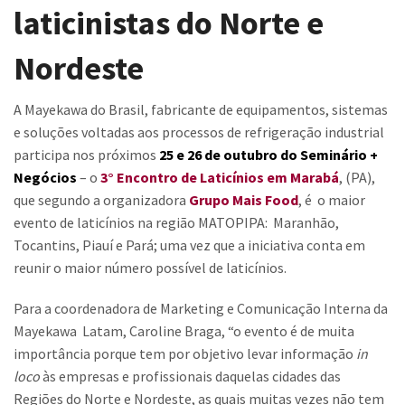
laticinistas do Norte e
Contato
Nordeste
Trabalhe Conosco
A Mayekawa do Brasil, fabricante de equipamentos, sistemas
e soluções voltadas aos processos de refrigeração industrial
participa nos próximos
25 e 26 de outubro do Seminário +
Negócios
– o
3° Encontro de Laticínios em Marabá
, (PA),
que segundo a organizadora
Grupo Mais Food
, é o maior
evento de laticínios na região MATOPIPA: Maranhão,
Tocantins, Piauí e Pará; uma vez que a iniciativa conta em
reunir o maior número possível de laticínios.
Para a coordenadora de Marketing e Comunicação Interna da
Mayekawa Latam, Caroline Braga, “o evento é de muita
importância porque tem por objetivo levar informação
in
loco
às empresas e profissionais daquelas cidades das
Regiões do Norte e Nordeste, as quais muitas vezes não tem