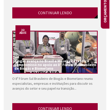
ORÇAMENTOS
CONTINUAR LENDO
22
Abril
Biogás avança no Brasil e Mayekawa reforça
compromisso no apoio ao 8º Fórum Sul Brasileiro
de Biogás e Biometano
O 8º Fórum Sul Brasileiro de Biogás e Biometano reuniu
especialistas, empresas e instituições para discutir os
avanços do setor e seu papel na transição...
CONTINUAR LENDO