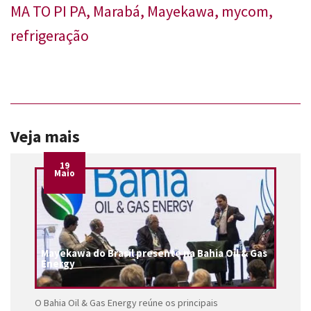
MA TO PI PA
,
Marabá
,
Mayekawa
,
mycom
,
refrigeração
Veja mais
19
Maio
Mayekawa do Brasil presente na Bahia Oil & Gas
Energy
O Bahia Oil & Gas Energy reúne os principais