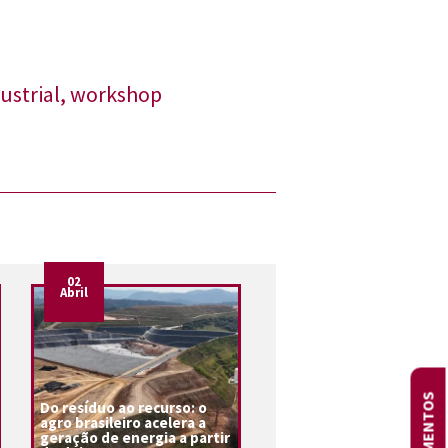
ustrial
,
workshop
02
Abril
ORÇAMENTOS
Do resíduo ao recurso: o
agro brasileiro acelera a
geração de energia a partir