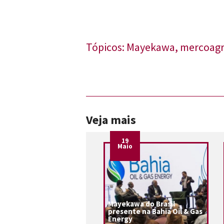
Tópicos:
Mayekawa
,
mercoag
Veja mais
19
Maio
Mayekawa do Brasil
presente na Bahia Oil & Gas
Energy