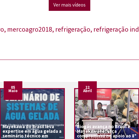
Ver mais vídeos
ro
,
mercoagro2018
,
refrigeração
,
refrigeração ind
05
22
Maio
Abril
Mayekawa do Brasil leva
Biogás avança no Brasil e
expertise em água gelada a
Mayekawa reforça
seminário técnico em
compromisso no apoio ao 8º