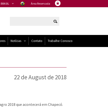
 BRASIL
Área Reservada
ores
Notícias
Contato
Trabalhe Conosco
Artigos
Eventos
22 de August de 2018
Noticias
NÍDOS
oagro 2018 que acontecerá em Chapecó.