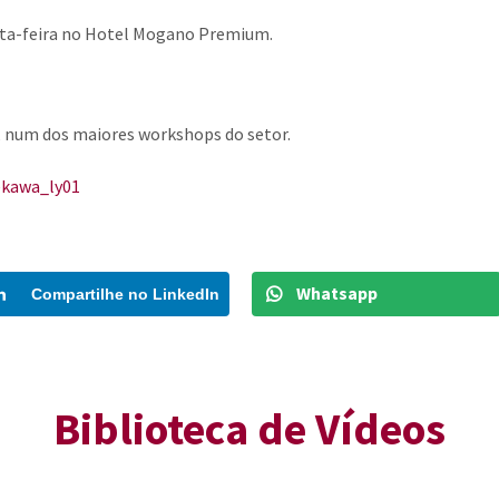
Mayekawa ÍNDIA
Compressores de Gás
Vendas de peças
arta-feira no Hotel Mogano Premium.
Mayekawa INGLATERRA
URV e Chiller para VAC
Mayekawa INDONÉSIA
Mayekawa ITÁLIA
a, num dos maiores workshops do setor.
Reservatório de Termoacumulação
Mayekawa JAPÃO
Mayekawa MÉXICO
Máquinas de Processamento de Alimentos
Mayekawa NOVA ZELÂN
Equipamentos Especiais
Mayekawa PERÚ
Mayekawa RÚSSIA
Whatsapp
Compartilhe no LinkedIn
Biogás, biometano e bioCO2
Mayekawa SÉRVIA
Mayekawa SUÍÇA
Vasos de Pressão
Mayekawa TAILÂNDIA
Biblioteca de Vídeos
Mayekawa TAIWAN
Mayekawa VIETNÃ