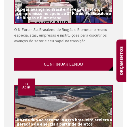
Biogás avança no Brasil e Mayekawa reforça
compromisso no apoio ao 8º Fórum Sul Brasileiro
de Biogás e Biometano
O 8º Fórum Sul Brasileiro de Biogás e Biometano reuniu
especialistas, empresas e instituições para discutir os
avanços do setor e seu papel na transição...
ORÇAMENTOS
CONTINUAR LENDO
02
Abril
Do resíduo ao recurso: o agro brasileiro acelera a
geração de energia a partir de dejetos