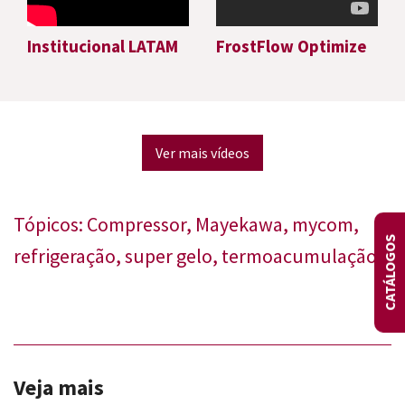
Institucional LATAM
FrostFlow Optimize
Ver mais vídeos
Tópicos:
Compressor
,
Mayekawa
,
mycom
,
CATÁLOGOS
refrigeração
,
super gelo
,
termoacumulação
Veja mais