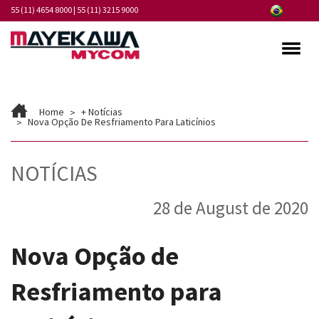
55 (11) 4654 8000
|
55 (11) 3215 9000
Quem somos
Home
+ Notícias
Programa de Integridade
Nova Opção De Resfriamento Para Laticínios
Mercados
NOTÍCIAS
Produtos
28 de August de 2020
Serviços
Pontos de Atendimento
Nova Opção de
Fornecedores
Resfriamento para
Notícias