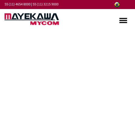
55 (11) 4654 8000
|
55 (11) 3215 9000
Quem somos
Programa de Integridade
Mercados
Produtos
Serviços
Pontos de Atendimento
Fornecedores
Notícias