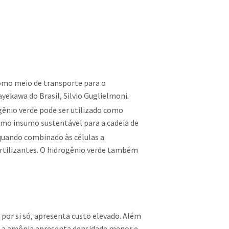
 como meio de transporte para o
yekawa do Brasil, Silvio Guglielmoni.
ogênio verde pode ser utilizado como
mo insumo sustentável para a cadeia de
quando combinado às células a
ertilizantes. O hidrogênio verde também
por si só, apresenta custo elevado. Além
e a amônia apresenta densidade menor e