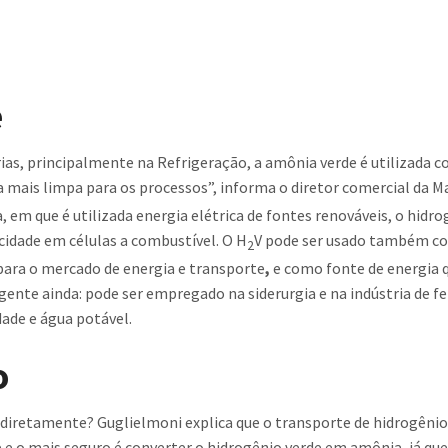
e
rias, principalmente na Refrigeração, a amônia verde é utilizada
a mais limpa para os processos”, informa o diretor comercial da Ma
, em que é utilizada energia elétrica de fontes renováveis, o hidr
idade em células a combustível. O H
V pode ser usado também co
2
para o mercado de energia e transporte
,
e como fonte de energia 
gente ainda: pode ser empregado na siderurgia e na indústria de f
dade e água potável.
o
diretamente? Guglielmoni explica que o transporte de hidrogênio 
e o mais seguro é converter o hidrogênio verde em amônia, já qu