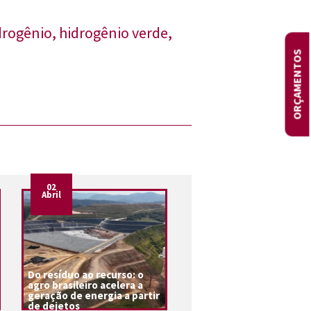
drogênio
,
hidrogênio verde
,
ORÇAMENTOS
02
Abril
Do resíduo ao recurso: o
agro brasileiro acelera a
geração de energia a partir
de dejetos