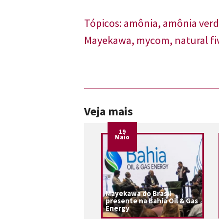
Tópicos:
amônia
,
amônia ver
Mayekawa
,
mycom
,
natural fi
Veja mais
19
Maio
Mayekawa do Brasil
presente na Bahia Oil & Gas
Energy