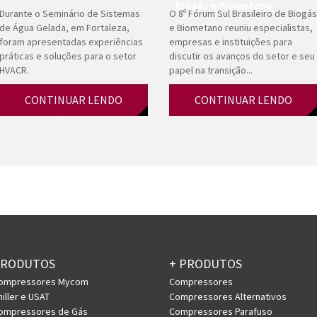
Biogás e Biometano
Durante o Seminário de Sistemas
O 8º Fórum Sul Brasileiro de Biogás
de Água Gelada, em Fortaleza,
e Biometano reuniu especialistas,
foram apresentadas experiências
empresas e instituições para
práticas e soluções para o setor
discutir os avanços do setor e seu
HVACR.
papel na transição...
CONTINUAR LENDO
CONTINUAR LENDO
PRODUTOS
+ PRODUTOS
ompressores Mycom
Compressores
hiller e USAT
Compressores Alternativos
ompressores de Gás
Compressores Parafuso