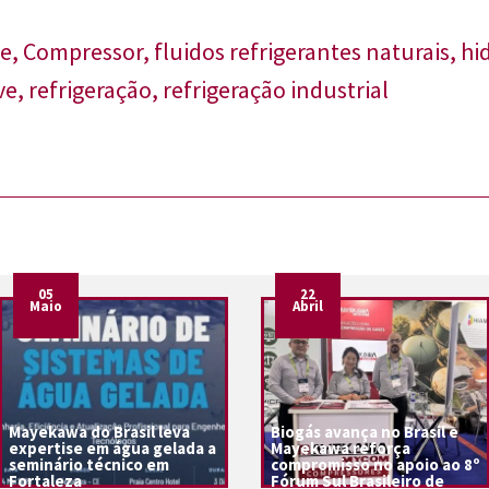
de
,
Compressor
,
fluidos refrigerantes naturais
,
hi
ve
,
refrigeração
,
refrigeração industrial
05
22
Maio
Abril
Mayekawa do Brasil leva
Biogás avança no Brasil e
expertise em água gelada a
Mayekawa reforça
seminário técnico em
compromisso no apoio ao 8º
Fortaleza
Fórum Sul Brasileiro de