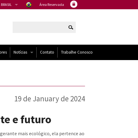
 BRASIL
Área Reservada
ores
Notícias
Contato
Trabalhe Conosco
Artigos
Eventos
19 de January de 2024
Noticias
NÍDOS
te e futuro
igerante mais ecológico, ela pertence ao