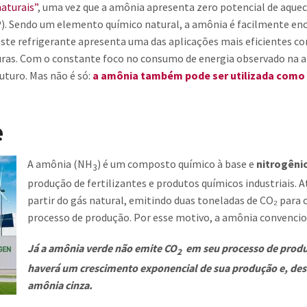
naturais”
, uma vez que a amônia apresenta zero potencial de aque
Mayekawa ÍNDIA
Compressores de Gás
Vendas de peças
). Sendo um elemento químico natural, a amônia é facilmente en
Mayekawa INGLATERRA
, este refrigerante apresenta uma das aplicações mais eficientes c
URV e Chiller para VAC
Mayekawa INDONÉSIA
ras. Com o constante foco no consumo de energia observado na a
Mayekawa ITÁLIA
uturo. Mas não é só:
a amônia também pode ser utilizada como 
Reservatório de Termoacumulação
Mayekawa JAPÃO
Mayekawa MÉXICO
Máquinas de Processamento de Alimentos
e
Mayekawa NOVA ZELÂN
Equipamentos Especiais
Mayekawa PERÚ
A amônia (NH
) é um compos
to químico à base e
nitrogêni
3
Mayekawa RÚSSIA
produção de fertilizantes e produtos químicos industriais. 
Biogás, biometano e bioCO2
Mayekawa SÉRVIA
partir do gás natural, emitindo duas toneladas de CO₂ para
processo de produção. Por esse motivo, a amônia convencio
Mayekawa SUÍÇA
Vasos de Pressão
Mayekawa TAILÂNDIA
Já a amônia verde não emite CO
em seu processo de produ
2
Mayekawa TAIWAN
haverá um crescimento exponencial de sua produção
e, de
Mayekawa VIETNÃ
amônia cinza.