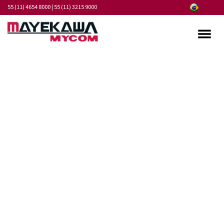
55 (11) 4654 8000
|
55 (11) 3215 9000
Quem somos
Programa de Integridade
Mercados
Produtos
Serviços
Pontos de Atendimento
Fornecedores
Notícias